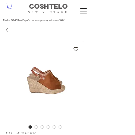
COSHTELO
NEW VINTAGE
Envíos GRATIS en España por compras superiores a 100 €
SKU: CSHO21012