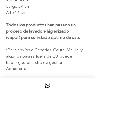
Largo 24 cm
Alto 14 cm
Todos los productos han pasado un
proceso de lavado e higienizado
(vapor) para su estado óptimo de uso.
*Para envíos a Canarias, Ceuta, Melilla, y
algunos países fuera de EU, puede
haber gastos extra de gestión
Aduanera.
DEVOLUCIONES & REEMBOLSOS
El Cliente puede beneficiarse de un
derecho de desistimiento legal y de un
derecho de desistimiento contractual
que le permiten devolver los Productos
a COSHTELO
sin ningún motivo en
CONTACT
particular, de acuerdo con las