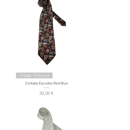
Vintage · PreLoved
Corbata Escudos Red Blue
Precio
32,00 €