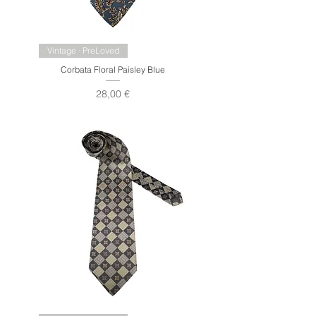
Vintage · PreLoved
Corbata Floral Paisley Blue
Precio
28,00 €