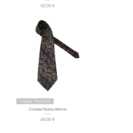
Precio
32,00 €
Vintage · PreLoved
Corbata Paisley Marine
Precio
28,00 €