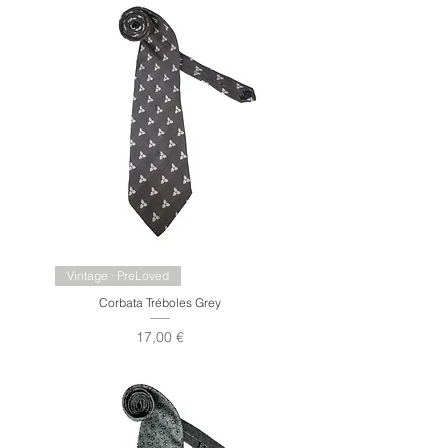
Vintage · PreLoved
Corbata Tréboles Grey
Precio
17,00 €