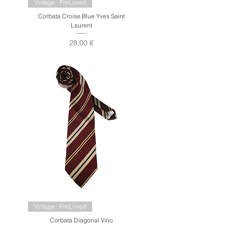
Vintage · PreLoved
Corbata Croise Blue Yves Saint
Laurent
Precio
28,00 €
Vintage · PreLoved
Corbata Diagonal Vino