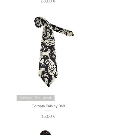
Precio
28,00 €
Vintage · PreLoved
Corbata Paisley B/W
Precio
15,00 €