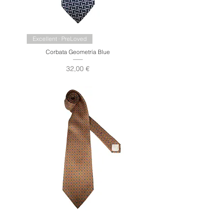
Excellent · PreLoved
Corbata Geometría Blue
Precio
32,00 €