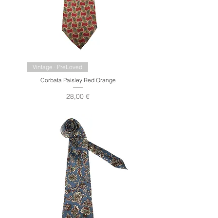
Vintage · PreLoved
Corbata Paisley Red Orange
Precio
28,00 €