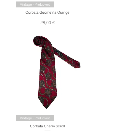
Vintage · PreLoved
Corbata Geometría Orange
Precio
28,00 €
Vintage · PreLoved
Corbata Cherry Scroll