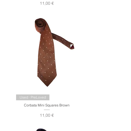
Precio
11,00 €
Used · PreLoved
Corbata Mini Squares Brown
Precio
11,00 €