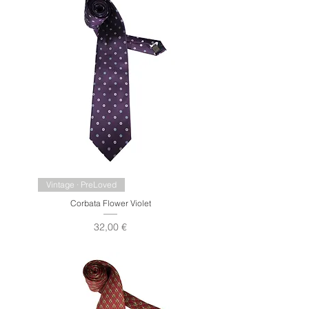
Vintage · PreLoved
Corbata Flower Violet
Precio
32,00 €