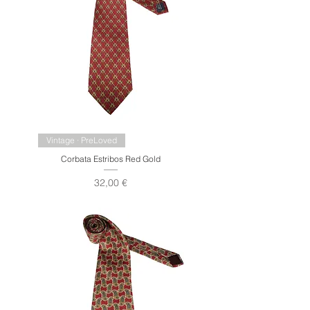
Vintage · PreLoved
Corbata Estribos Red Gold
Precio
32,00 €