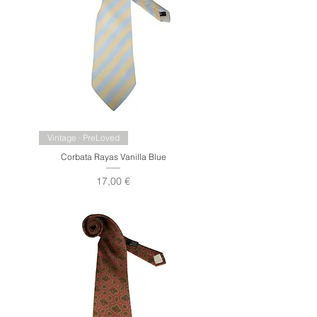
Vintage · PreLoved
Corbata Rayas Vanilla Blue
Precio
17,00 €