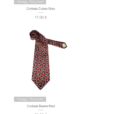
Vintage · PreLoved
Corbata Cubes Grey
Precio
17,00 €
Vintage · PreLoved
Corbata Basket Red