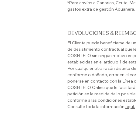
*Para envíos a Canarias, Ceuta, Mel
gastos extra de gestión Aduanera.
DEVOLUCIONES & REEMB
El Cliente puede beneficiarse de u
de desistimiento contractual que l
COSHTELO
sin ningún motivo en p
establecidas en el artículo 1 de es
Por cualquier otra razón distinta 
conforme o dañado, error en el conte
ponerse en contacto con la Línea d
COSHTELO
Online que le facilitar
petición en la medida de lo posible
conforme a las condiciones estable
Consulte toda la información
aquí.