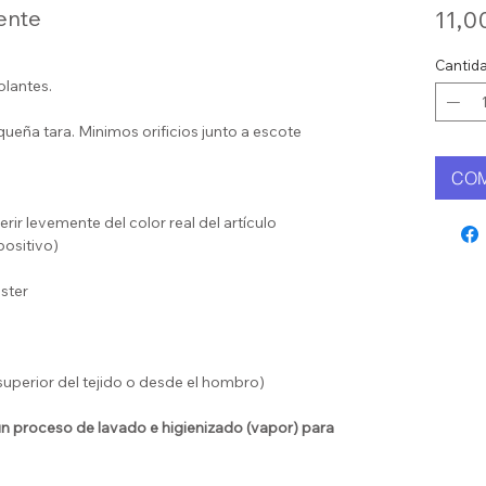
ente
11,0
Cantid
olantes.
ueña tara. Minimos orificios junto a escote
CO
erir levemente del color real del artículo
positivo)
ster
uperior del tejido o desde el hombro)
 proceso de lavado e higienizado (vapor) para