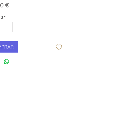
Precio
0 €
ad
*
MPRAR