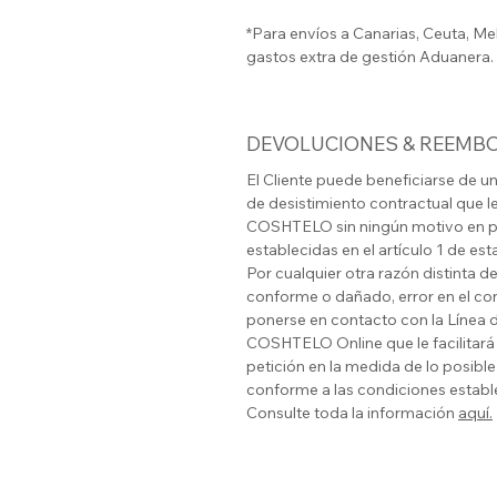
*Para envíos a Canarias, Ceuta, Mel
gastos extra de gestión Aduanera.
DEVOLUCIONES & REEMB
El Cliente puede beneficiarse de u
de desistimiento contractual que l
COSHTELO
sin ningún motivo en p
establecidas en el artículo 1 de es
Por cualquier otra razón distinta 
conforme o dañado, error en el conte
ponerse en contacto con la Línea d
COSHTELO
Online que le facilitar
petición en la medida de lo posible
conforme a las condiciones estable
Consulte toda la información
aquí.