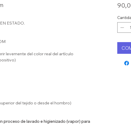
om
90,0
Cantid
UEN ESTADO.
TOM
CO
rir levemente del color real del artículo
positivo)
uperior del tejido o desde el hombro)
 proceso de lavado e higienizado (vapor) para