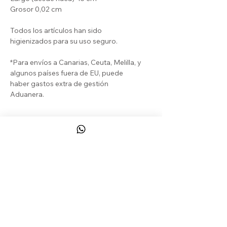
Grosor 0,02 cm
Todos los artículos han sido
higienizados para su uso seguro.
*Para envíos a Canarias, Ceuta, Melilla, y
algunos países fuera de EU, puede
haber gastos extra de gestión
Aduanera.
DEVOLUCIONES & REEMBOLSOS
El Cliente puede beneficiarse de un
derecho de desistimiento legal y de un
derecho de desistimiento contractual
que le permiten devolver los Productos
a COSHTELO
sin ningún motivo en
CONTACT
particular, de acuerdo con las
condiciones establecidas en el artículo
CONDICIONES, PAGOS, ENVÍOS...
1 de estas CGV.
DEVOLUCIONES & REEMBOLSOS