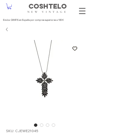
COSHTELO
NEW VINTAGE
Envíos GRATIS en España por compras superiores a 100 €
SKU: CJEWE21045