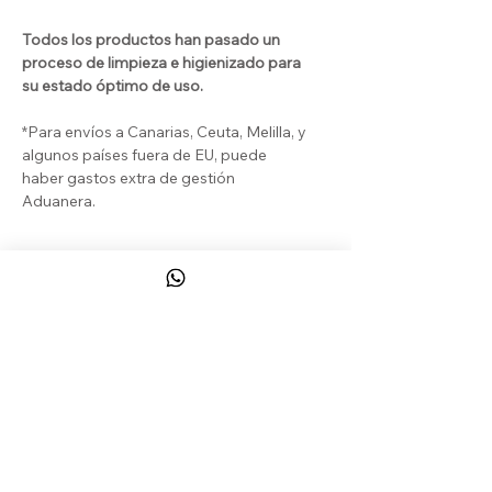
Todos los productos han pasado un
proceso de limpieza e higienizado para
su estado óptimo de uso.
*Para envíos a Canarias, Ceuta, Melilla, y
algunos países fuera de EU, puede
haber gastos extra de gestión
Aduanera.
DEVOLUCIONES & REEMBOLSOS
El Cliente puede beneficiarse de un
derecho de desistimiento legal y de un
derecho de desistimiento contractual
que le permiten devolver los Productos
a COSHTELO
sin ningún motivo en
CONTACT
particular, de acuerdo con las
condiciones establecidas en el artículo
CONDICIONES, PAGOS, ENVÍOS...
1 de estas CGV.
DEVOLUCIONES & REEMBOLSOS
Por cualquier otra razón distinta del