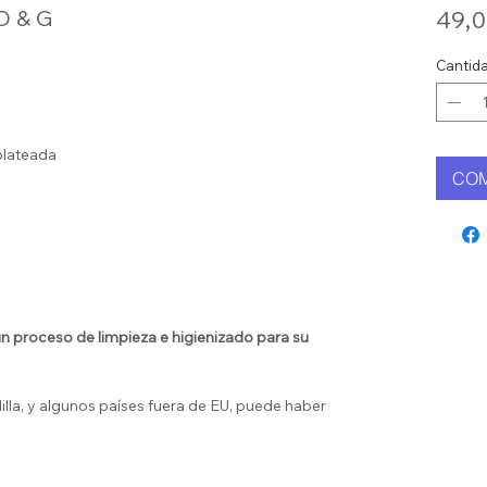
 D & G
49,0
Cantid
plateada
CO
 proceso de limpieza e higienizado para su
illa, y algunos países fuera de EU, puede haber