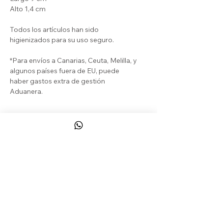
Alto 1,4 cm
Todos los artículos han sido
higienizados para su uso seguro.
*Para envíos a Canarias, Ceuta, Melilla, y
algunos países fuera de EU, puede
haber gastos extra de gestión
Aduanera.
DEVOLUCIONES & REEMBOLSOS
El Cliente puede beneficiarse de un
derecho de desistimiento legal y de un
derecho de desistimiento contractual
que le permiten devolver los Productos
a COSHTELO
sin ningún motivo en
CONTACT
particular, de acuerdo con las
condiciones establecidas en el artículo
CONDICIONES, PAGOS, ENVÍOS...
1 de estas CGV.
DEVOLUCIONES & REEMBOLSOS