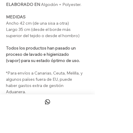
ELABORADO EN
Algodón + Polyester.
MEDIDAS
Ancho 42 cm (de una sisa a otra)
Largo 35 cm (desde el borde más
superior del tejido o desde el hombro)
Todos los productos han pasado un
proceso de lavado e higienizado
(vapor) para su estado óptimo de uso.
*Para envíos a Canarias, Ceuta, Melilla, y
algunos países fuera de EU, puede
haber gastos extra de gestión
Aduanera.
DEVOLUCIONES & REEMBOLSOS
El Cliente puede beneficiarse de un
derecho de desistimiento legal y de un
derecho de desistimiento contractual