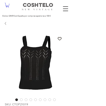
COSHTELO
NEW VINTAGE
Envíos GRATIS en España por compras superiores a 100 €
SKU: CTOP21019