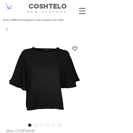
COSHTELO
NEW VINTAGE
Envíos GRATIS en España por compras superiores a 100 €
SKU: CTOP21037