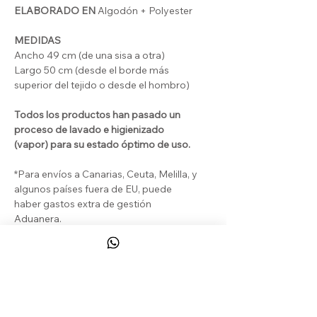
ELABORADO EN
Algodón + Polyester
MEDIDAS
Ancho 49 cm (de una sisa a otra)
Largo 50 cm (desde el borde más
superior del tejido o desde el hombro)
Todos los productos han pasado un
proceso de lavado e higienizado
(vapor) para su estado óptimo de uso.
*Para envíos a Canarias, Ceuta, Melilla, y
algunos países fuera de EU, puede
haber gastos extra de gestión
Aduanera.
DEVOLUCIONES & REEMBOLSOS
El Cliente puede beneficiarse de un
derecho de desistimiento legal y de un
derecho de desistimiento contractual