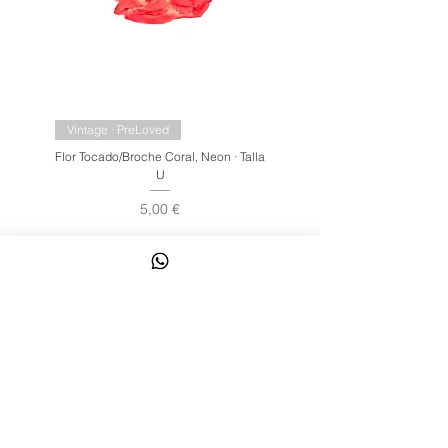
Vintage · PreLoved
Flor Tocado/Broche Coral, Neon · Talla
U
Precio
5,00 €