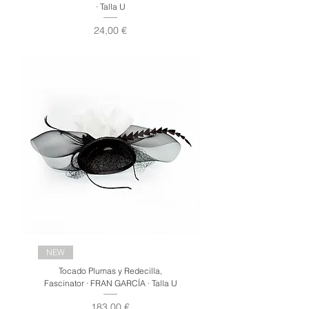
· Talla U
Precio
24,00 €
NEW
Tocado Plumas y Redecilla,
Fascinator · FRAN GARCÍA · Talla U
Precio
183,00 €