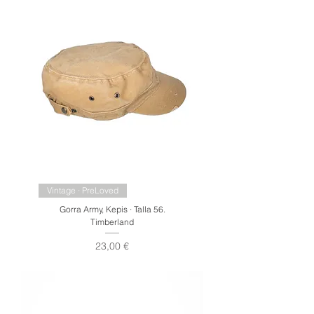
Vintage · PreLoved
Gorra Army, Kepis · Talla 56.
Timberland
Precio
23,00 €