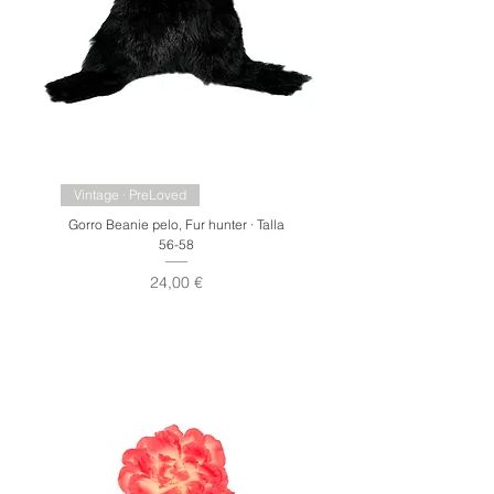
Vintage · PreLoved
Gorro Beanie pelo, Fur hunter · Talla
56-58
Precio
24,00 €