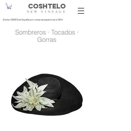
COSHTELO
NEW VINTAGE
Envíos GRATIS en España por compras superiores a 100 €
Sombreros · Tocados ·
Gorras