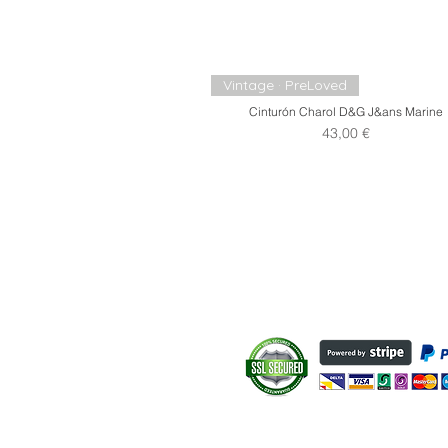
Vintage · PreLoved
Cinturón Charol D&G J&ans Marine
Precio
43,00 €