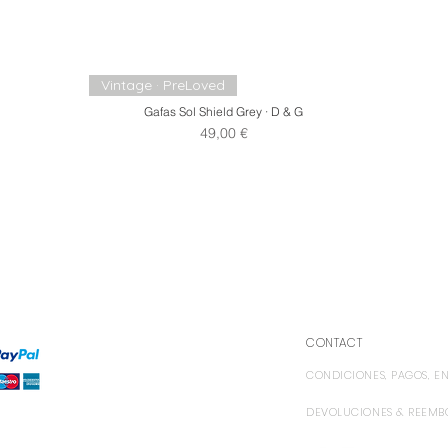
Vintage · PreLoved
Gafas Sol Shield Grey · D & G
Precio
49,00 €
CONTACT
CONDICIONES, PAGOS, ENV
DEVOLUCIONES & REEMB