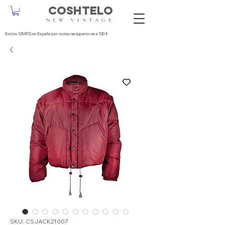
COSHTELO
NEW VINTAGE
Envíos GRATIS en España por compras superiores a 100 €
SKU: CSJACK21007